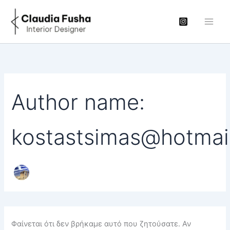
Search
Μετάβαση
for:
στο
περιεχόμενο
Author name:
kostastsimas@hotmai
Φαίνεται ότι δεν βρήκαμε αυτό που ζητούσατε. Αν