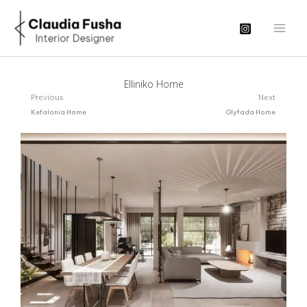
Μετάβαση
στο
περιεχόμενο
Elliniko Home
Prev
N
Previous
Next
Kefalonia Home
Glyfada Home