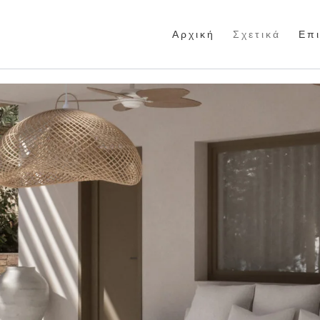
Α ρ χ ι κ ή
Σ χ ε τ ι κ ά
Ε π ι