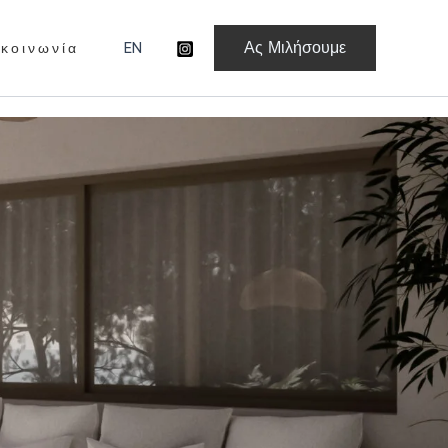
Ας Μιλήσουμε
 κ ο ι ν ω ν ί α
EN