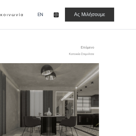
Ας Μιλήσουμε
 κ ο ι ν ω ν ί α
EN
Επόμενο
Επόμενο
Κατοικία Στεμνίτσα