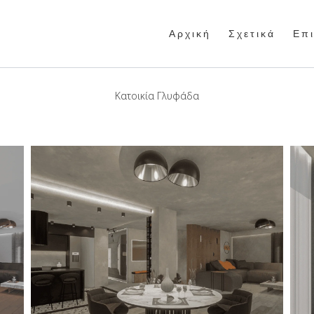
Α ρ χ ι κ ή
Σ χ ε τ ι κ ά
Ε π ι
Κατοικία Γλυφάδα