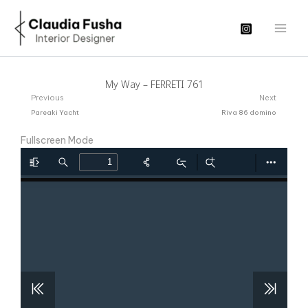
Μετάβαση
στο
περιεχόμενο
My Way – FERRETI 761
Prev
N
Previous
Next
Pareaki Yacht
Riva 86 domino
Fullscreen Mode