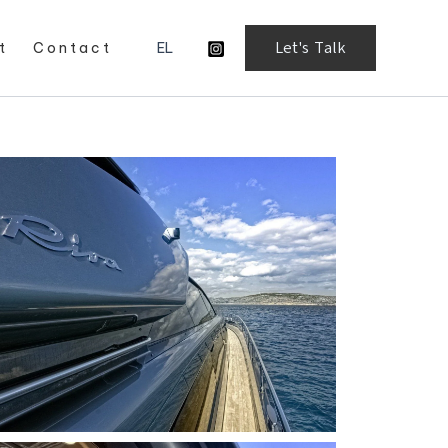
Let's Talk
t
C o n t a c t
EL