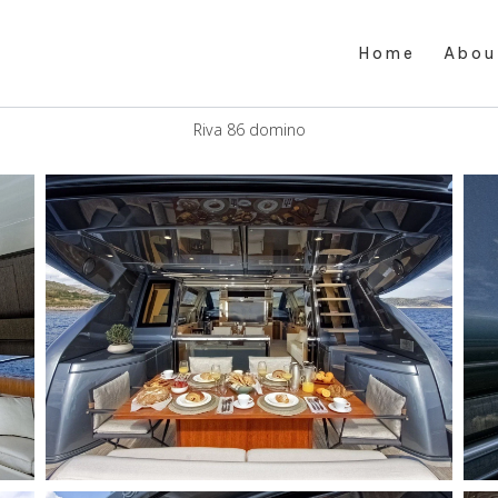
H o m e
A b o u 
Riva 86 domino