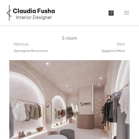
Μετάβαση
στο
περιεχόμενο
S room
Prev
N
Previous
Next
Syntagma Showroom
Syggrou Office