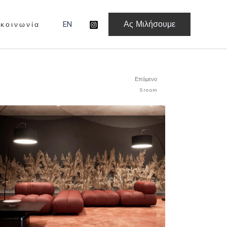
Ας Μιλήσουμε
 κ ο ι ν ω ν ί α
EN
Επόμενο
Επόμενο
S room