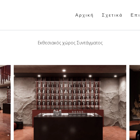
Α ρ χ ι κ ή
Σ χ ε τ ι κ ά
Ε π ι
Εκθεσιακός χώρος Συντάγματος